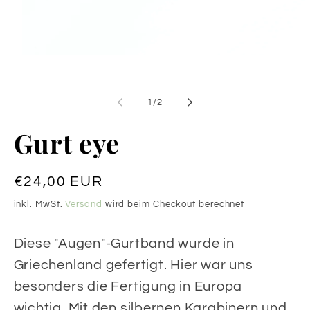
Medien
1
in
Modal
öffnen
von
1
/
2
Gurt eye
Normaler
€24,00 EUR
Preis
inkl. MwSt.
Versand
wird beim Checkout berechnet
Diese "Augen"-Gurtband wurde in
Griechenland gefertigt. Hier war uns
besonders die Fertigung in Europa
wichtig. Mit den silbernen Karabinern und